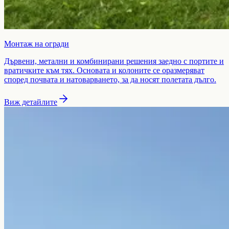
Монтаж на огради
Дървени, метални и комбинирани решения заедно с портите и
вратичките към тях. Основата и колоните се оразмеряват
според почвата и натоварването, за да носят полетата дълго.
Виж детайлите