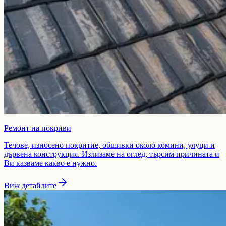
Ремонт на покриви
Течове, износено покритие, обшивки около комини, улуци и
дървена конструкция. Излизаме на оглед, търсим причината и
Ви казваме какво е нужно.
Виж детайлите