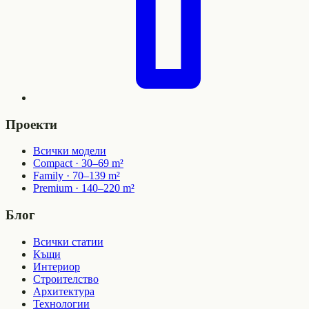
Проекти
Всички модели
Compact · 30–69 m²
Family · 70–139 m²
Premium · 140–220 m²
Блог
Всички статии
Къщи
Интериор
Строителство
Архитектура
Технологии