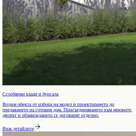
Сглобяеми къщи и бунгала
Водим обекта от избора на модел и проектирането до
предаването на готовия дом. Присъединяването към мрежите,
дворът и обзавеждането се договарят отделно.
Виж детайлите